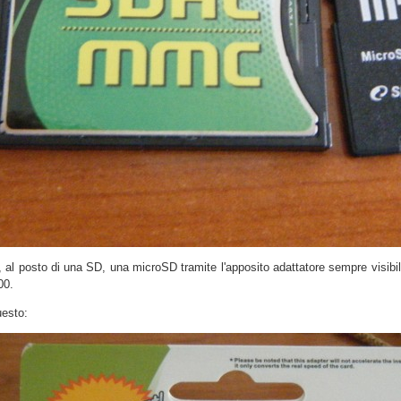
ire, al posto di una SD, una microSD tramite l'apposito adattatore sempre visibi
00.
uesto: