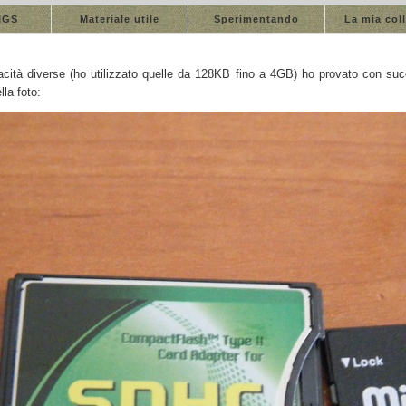
IIGS
Materiale utile
Sperimentando
La mia col
cità diverse (ho utilizzato quelle da 128KB fino a 4GB) ho provato con suc
la foto: